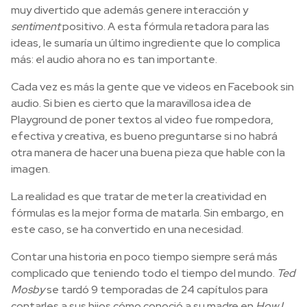
muy divertido que además genere interacción y
sentiment
positivo. A esta fórmula retadora para las
ideas, le sumaría un último ingrediente que lo complica
más: el audio ahora no es tan importante.
Cada vez es más la gente que ve videos en Facebook sin
audio. Si bien es cierto que la maravillosa idea de
Playground de poner textos al video fue rompedora,
efectiva y creativa, es bueno preguntarse si no habrá
otra manera de hacer una buena pieza que hable con la
imagen.
La realidad es que tratar de meter la creatividad en
fórmulas es la mejor forma de matarla. Sin embargo, en
este caso, se ha convertido en una necesidad.
Contar una historia en poco tiempo siempre será más
complicado que teniendo todo el tiempo del mundo.
Ted
Mosby
se tardó 9 temporadas de 24 capítulos para
contarles a sus hijos cómo conoció a su madre en
How I