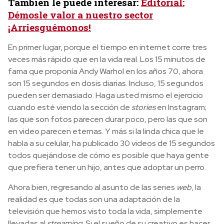
También le puede interesar:
Editorial:
Démosle valor a nuestro sector
¡Arriesguémonos!
En primer lugar, porque el tiempo en internet corre tres
veces más rápido que en la vida real. Los 15 minutos de
fama que proponía Andy Warhol en los años 70, ahora
son 15 segundos en dosis diarias. Incluso, 15 segundos
pueden ser demasiado. Haga usted mismo el ejercicio
cuando esté viendo la sección de
stories
en Instagram;
las que son fotos parecen durar poco, pero las que son
en video parecen eternas. Y más si la linda chica que le
habla a su celular, ha publicado 30 videos de 15 segundos
todos quejándose de cómo es posible que haya gente
que prefiera tener un hijo, antes que adoptar un perro.
Ahora bien, regresando al asunto de las series
web
, la
realidad es que todas son una adaptación de la
televisión que hemos visto toda la vida, simplemente
llevadas al
streaming
. Si el sueño de su creativo es hacer