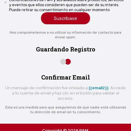
y eventos que ellos consideren que pueden ser de su interés.
Puede retirar su consentimiento en cualquier momento
Suscríbase
Nos comprometemos a no utilizar su información de contacto para
enviar spam.
Guardando Registro
Confirmar Email
Un mensaje de confirmación fue enviado a
{{email2}}
. Accede
a tu cuenta de email y haz clic en el botón para validar el
acceso.
Esta es una medida para que asegurarnos de que nadie esté utilizando
tu dirección de email sin tu conocimiento.
Copyright © 2026 P&M.