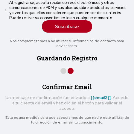
Al registrarse, acepta recibir correos electrónicos y otras
comunicaciones de P&M y sus aliados sobre productos, servicios
y eventos que ellos consideren que pueden ser de su interés.
Puede retirar su consentimiento en cualquier momento
Suscríbase
Nos comprometemos a no utilizar su información de contacto para
enviar spam.
Guardando Registro
Confirmar Email
Un mensaje de confirmación fue enviado a
{{email2}}
. Accede
a tu cuenta de email y haz clic en el botón para validar el
acceso.
Esta es una medida para que asegurarnos de que nadie esté utilizando
tu dirección de email sin tu conocimiento.