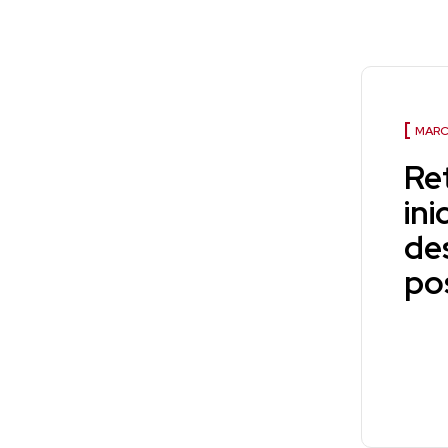
MARC
Re
ini
de
po