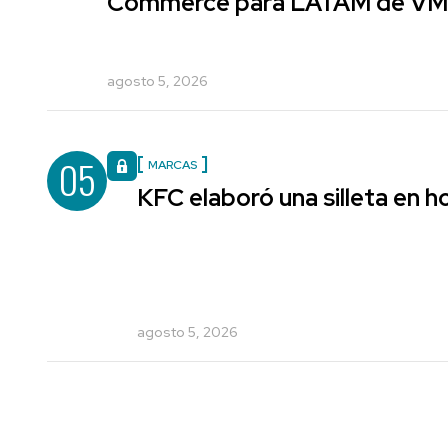
Commerce para LATAM de V
agosto 5, 2026
05
MARCAS
KFC elaboró una silleta en h
agosto 5, 2026