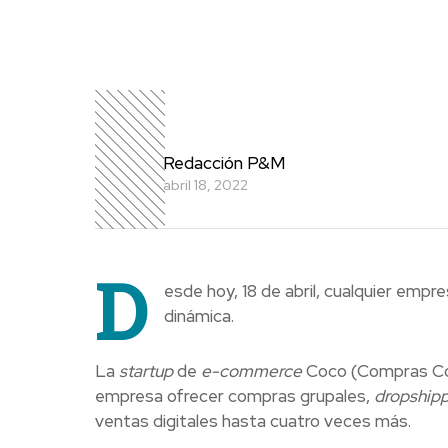
Redacción P&M
abril 18, 2022
D
esde hoy, 18 de abril, cualquier emp
dinámica.
La
startup
de
e-commerce
Coco (Compras Com
empresa ofrecer compras grupales,
dropshipp
ventas digitales hasta cuatro veces más.