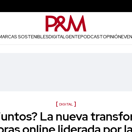
MARCAS SOSTENIBLES
DIGITAL
GENTE
PODCAST
OPINIÓN
EVE
DIGITAL
untos? La nueva transf
ras online liderada por l