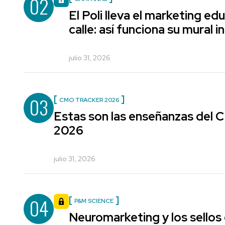
02
El Poli lleva el marketing edu
calle: así funciona su mural i
julio 31, 2026
03
CMO TRACKER 2026
Estas son las enseñanzas del
2026
julio 31, 2026
04
P&M SCIENCE
Neuromarketing y los sellos