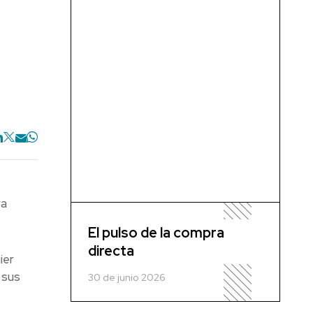
ra
El pulso de la compra
directa
ier
 sus
30 de junio 2026