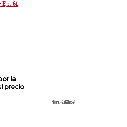
 Ep. 61
or la
l precio