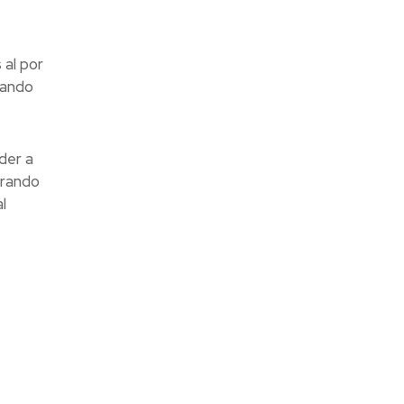
al por
rando
der a
erando
l