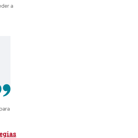
eder a
para
tegias