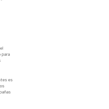
el
o para
s
ntes es
ios
mpañas