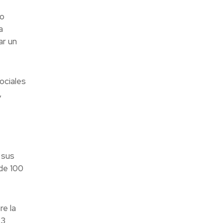
mo
a
ar un
ociales
,
 sus
 de 100
re la
 3