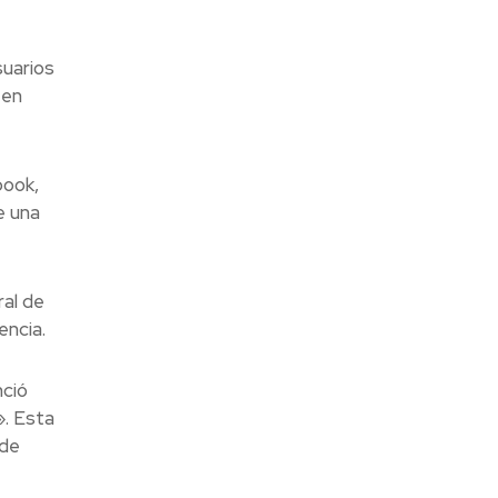
suarios
 en
book,
e una
ral de
encia.
nció
». Esta
 de