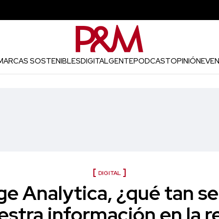
MARCAS SOSTENIBLES
DIGITAL
GENTE
PODCAST
OPINIÓN
EVE
DIGITAL
e Analytica, ¿qué tan se
estra información en la r