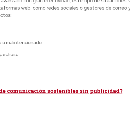
a avanzado con gran efectividad, este tipo de situaciones 
ataformas web, como redes sociales o gestores de correo 
ectos:
o o malintencionado
spechoso
de comunicación sostenibles sin publicidad?