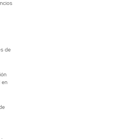
úncios
es de
ión
 en
de