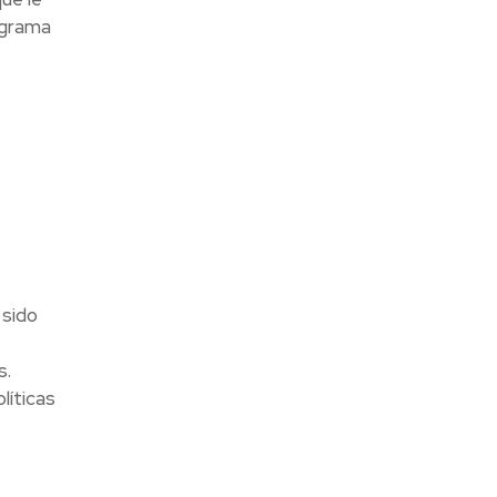
ograma
 sido
s.
líticas