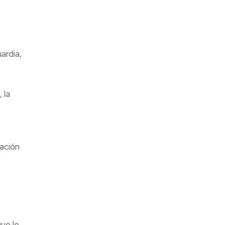
ardia,
 la
ación
ue le