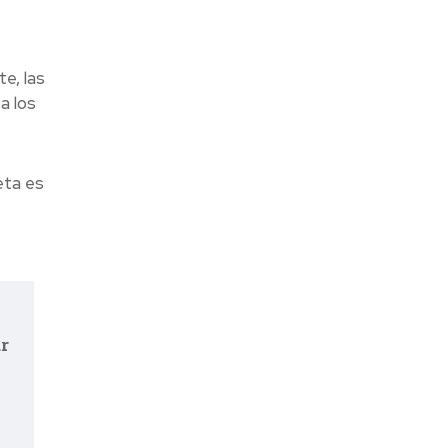
te, las
a los
eta es
r