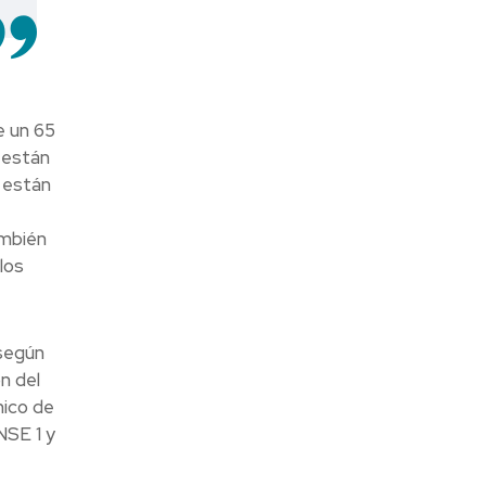
e un 65
 están
 están
ambién
los
 según
n del
mico de
NSE 1 y