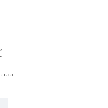
e
a
la mano