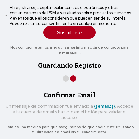
Al registrarse, acepta recibir correos electrónicos y otras
comunicaciones de P&M y sus aliados sobre productos, servicios
y eventos que ellos consideren que pueden ser de su interés.
Puede retirar su consentimiento en cualquier momento
Suscríbase
Nos comprometemos a no utilizar su información de contacto para
enviar spam.
Guardando Registro
Confirmar Email
Un mensaje de confirmación fue enviado a
{{email2}}
. Accede
a tu cuenta de email y haz clic en el botón para validar el
acceso.
Esta es una medida para que asegurarnos de que nadie esté utilizando
tu dirección de email sin tu conocimiento.