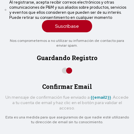
Al registrarse, acepta recibir correos electrónicos y otras
comunicaciones de P&M y sus aliados sobre productos, servicios
y eventos que ellos consideren que pueden ser de su interés.
Puede retirar su consentimiento en cualquier momento
Suscríbase
Nos comprometemos a no utilizar su información de contacto para
enviar spam.
Guardando Registro
Confirmar Email
Un mensaje de confirmación fue enviado a
{{email2}}
. Accede
a tu cuenta de email y haz clic en el botón para validar el
acceso.
Esta es una medida para que asegurarnos de que nadie esté utilizando
tu dirección de email sin tu conocimiento.