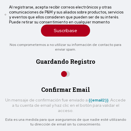
Al registrarse, acepta recibir correos electrónicos y otras
comunicaciones de P&M y sus aliados sobre productos, servicios
y eventos que ellos consideren que pueden ser de su interés.
Puede retirar su consentimiento en cualquier momento
Suscríbase
Nos comprometemos a no utilizar su información de contacto para
enviar spam.
Guardando Registro
Confirmar Email
Un mensaje de confirmación fue enviado a
{{email2}}
. Accede
a tu cuenta de email y haz clic en el botón para validar el
acceso.
Esta es una medida para que asegurarnos de que nadie esté utilizando
tu dirección de email sin tu conocimiento.