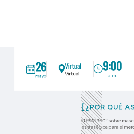
9:00
26
Virtual
Virtual
a. m.
mayo
¿POR QUÉ AS
El P&M 360° sobre masco
estratégica para el mer