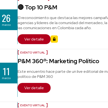
🔴 Top 10 P&M
26
El reconocimiento que destaca las mejores campaña
agencias y líderes de la comunidad del mercadeo, la 
marzo
las comunicaciones en Colombia cada año.
Ver detalle
EVENTO VIRTUAL
P&M 360º: Marketing Político
11
Este encuentro hace parte de un live editorial de 
político de P&M 360
marzo
Ver detalle
EVENTO VIRTUAL