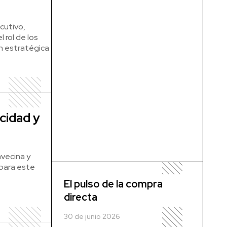
cutivo,
 rol de los
n estratégica
cidad y
vecina y
 para este
El pulso de la compra
directa
30 de junio 2026