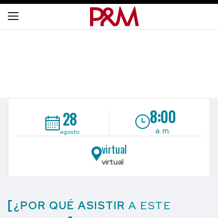
8:00
28
a. m.
agosto
virtual
virtual
¿POR QUÉ ASISTIR
A ESTE