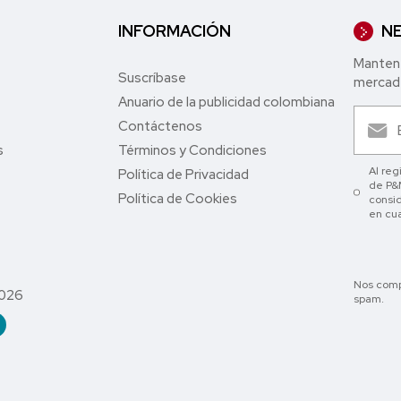
INFORMACIÓN
NE
Mantent
Suscríbase
mercade
Anuario de la publicidad colombiana
Contáctenos
s
Términos y Condiciones
Al reg
Política de Privacidad
de P&M
Política de Cookies
consid
en cu
Nos comp
2026
spam.