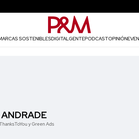
MARCAS SOSTENIBLES
DIGITAL
GENTE
PODCAST
OPINIÓN
EVE
E ANDRADE
ThanksToYou y Green Ads