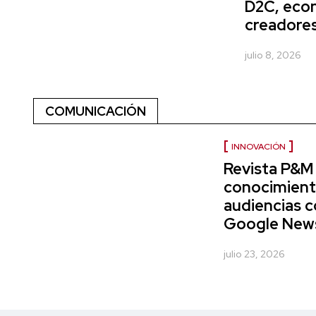
D2C, eco
creadores
julio 8, 2026
COMUNICACIÓN
INNOVACIÓN
Revista P&M 
conocimient
audiencias c
Google News 
julio 23, 2026