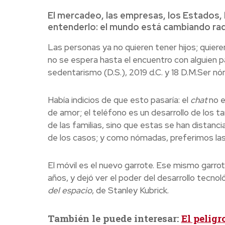
El mercadeo, las empresas, los Estados, la
entenderlo: el mundo está cambiando rad
Las personas ya no quieren tener hijos; quieren
no se espera hasta el encuentro con alguien 
sedentarismo (D.S.), 2019 d.C. y 18 D.M.Ser n
Había indicios de que esto pasaría: el
chat
no e
de amor; el teléfono es un desarrollo de los 
de las familias, sino que estas se han distanc
de los casos; y como nómadas, preferimos las
El móvil es el nuevo garrote. Ese mismo garro
años, y dejó ver el poder del desarrollo tecno
del espacio
, de Stanley Kubrick.
También le puede interesar:
El peligr