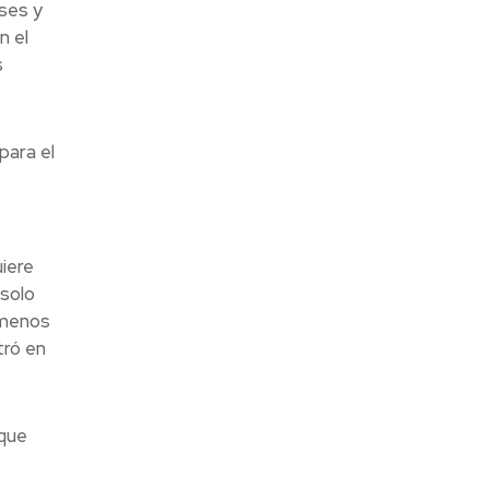
íses y
n el
s
para el
iere
 solo
r menos
tró en
 que