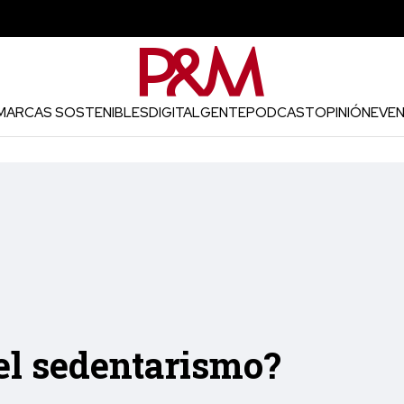
MARCAS SOSTENIBLES
DIGITAL
GENTE
PODCAST
OPINIÓN
EVE
del sedentarismo?