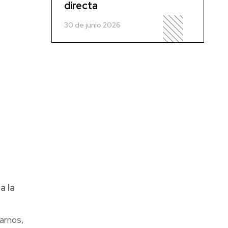
directa
30 de junio 2026
a la
arnos,