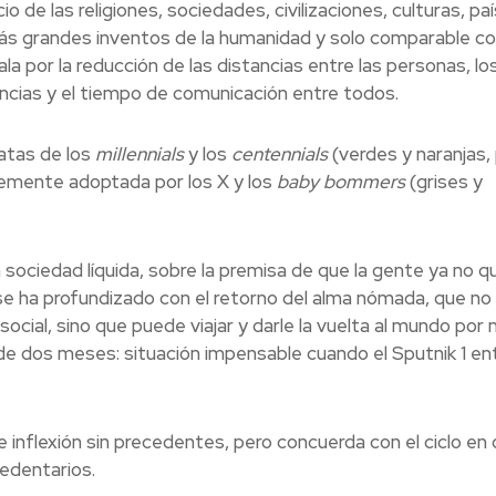
icio de las religiones, sociedades, civilizaciones, culturas, pa
más grandes inventos de la humanidad y solo comparable co
a por la reducción de las distancias entre las personas, lo
ancias y el tiempo de comunicación entre todos.
atas de los
millennials
y los
centennials
(verdes y naranjas, 
memente adoptada por los X y los
baby bommers
(grises y
ociedad líquida, sobre la premisa de que la gente ya no qu
se ha profundizado con el retorno del alma nómada, que no
social, sino que puede viajar y darle la vuelta al mundo po
de dos meses: situación impensable cuando el Sputnik 1 en
inflexión sin precedentes, pero concuerda con el ciclo en
sedentarios.