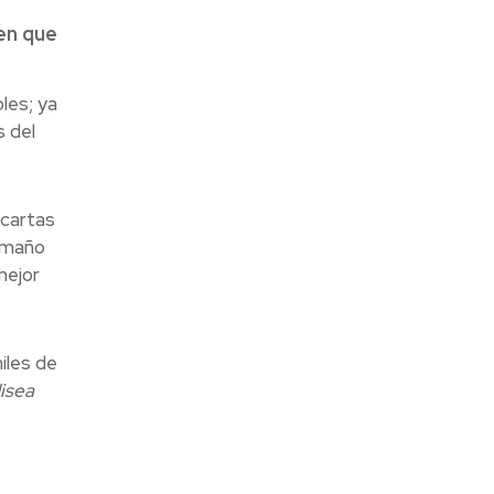
nen que
les; ya
s del
 cartas
tamaño
mejor
iles de
isea