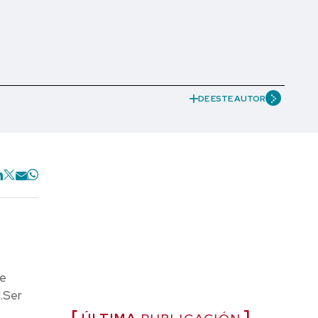
DE ESTE AUTOR
de
l.Ser