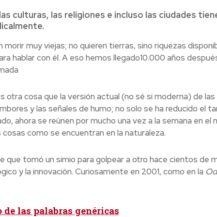
s culturas, las religiones e incluso las ciudades tie
icalmente.
 morir muy viejas; no quieren tierras, sino riquezas disponib
para hablar con él. A eso hemos llegado10.000 años despué
ómada
s otra cosa que la versión actual (no sé si moderna) de las
tambores y las señales de humo; no solo se ha reducido el 
iado, ahora se reúnen por mucho una vez a la semana en el 
 cosas como se encuentran en la naturaleza.
te que tomó un simio para golpear a otro hace cientos de m
lógico y la innovación. Curiosamente en 2001, como en la
Od
o de las palabras genéricas