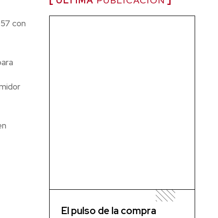
ÚLTIMA
PUBLICACIÓN
957 con
para
umidor
en
El pulso de la compra