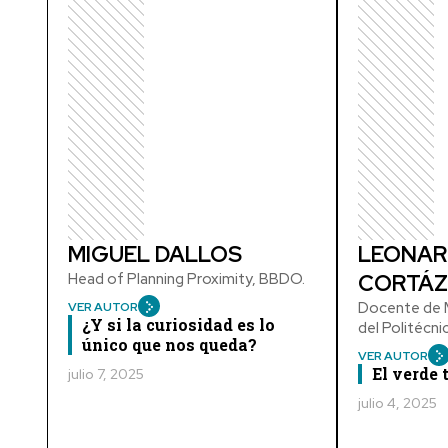
MIGUEL DALLOS
LEONAR
Head of Planning Proximity, BBDO.
CORTÁZ
Docente de M
VER AUTOR
¿Y si la curiosidad es lo
del Politécn
único que nos queda?
VER AUTOR
El verde
julio 7, 2025
julio 4, 2025