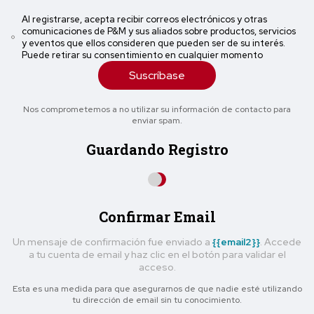
Al registrarse, acepta recibir correos electrónicos y otras
comunicaciones de P&M y sus aliados sobre productos, servicios
y eventos que ellos consideren que pueden ser de su interés.
Puede retirar su consentimiento en cualquier momento
Suscríbase
Nos comprometemos a no utilizar su información de contacto para
enviar spam.
Guardando Registro
Confirmar Email
Un mensaje de confirmación fue enviado a
{{email2}}
. Accede
a tu cuenta de email y haz clic en el botón para validar el
acceso.
Esta es una medida para que asegurarnos de que nadie esté utilizando
tu dirección de email sin tu conocimiento.