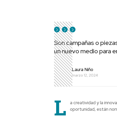
Son campañas o piezas 
un nuevo medio para en
Laura Niño
marzo 12, 2024
L
a creatividad y la inno
oportunidad, están nomi