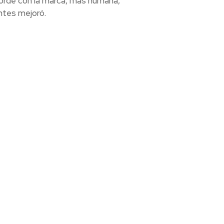
corde con la marca, más humana,
entes mejoró.