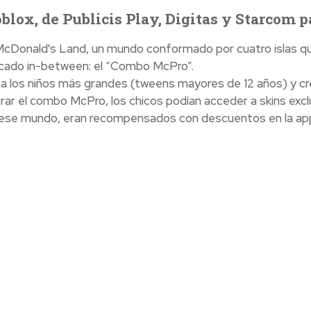
lox, de Publicis Play, Digitas y Starcom p
 McDonald's Land, un mundo conformado por cuatro islas que
ado in-between: el “Combo McPro”.
a los niños más grandes (tweens mayores de 12 años) y c
r el combo McPro, los chicos podían acceder a skins exclus
 ese mundo, eran recompensados con descuentos en la ap