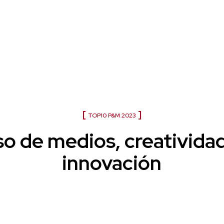
Top10 P&M 2023: un año sin mied
TOP10 P&M 2023
o de medios, creativida
innovación