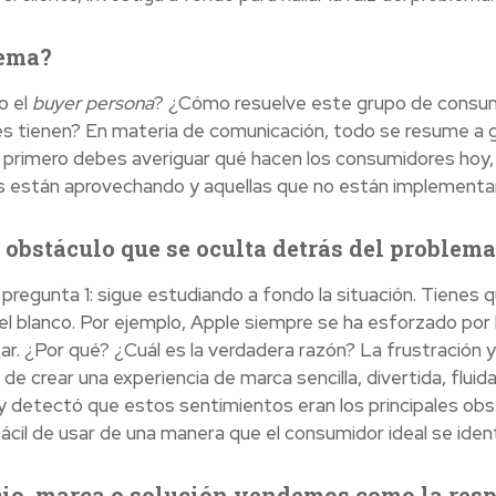
lema?
o el
buyer persona
? ¿Cómo resuelve este grupo de consum
es tienen? En materia de comunicación, todo se resume a 
 primero debes averiguar qué hacen los consumidores hoy, e
es están aprovechando y aquellas que no están implementa
o obstáculo que se oculta detrás del problem
pregunta 1: sigue estudiando a fondo la situación. Tienes 
 el blanco. Por ejemplo, Apple siempre se ha esforzado po
ar. ¿Por qué? ¿Cuál es la verdadera razón? La frustración y
e crear una experiencia de marca sencilla, divertida, fluida
y detectó que estos sentimientos eran los principales obs
fácil de usar de una manera que el consumidor ideal se ident
icio, marca o solución vendemos como la res