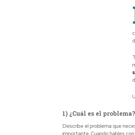
c
d
T
m
d
U
1) ¿Cuál es el problema
Describe el problema que necesit
importante. Cuando hables con el