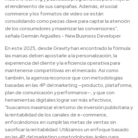
el rendimiento de sus campañas. Además, el social
commerce y los formatos de video se están
consolidando como piezas clave para captar la atención
de los consumidores y maximizar las conversiones”,
señala Germán Argüelles – New Business Developer.
En este 2025, desde Gravity han encontrado la fórmula:
las marcas deben apostarle a la personalización, la
experiencia del cliente y la eficiencia operativa para
mantenerse competitivas en el mercado. Así como
también, la agencia reconoce que con metodologías
basadas en las 4P del marketing —producto, plataforma,
plan de comunicación y performance—, y que con
herramientas digitales lograr ser más efectivos,
“buscamos maximizar el retorno de inversión publicitaria y
la rentabilidad de los canales de e-commerce,
enfocándonos en cumplir las metas de ventas sin
sacrificar la rentabilidad. Utilizamos un enfoque basado
en las 4P del marketing y metodologías ágiles para