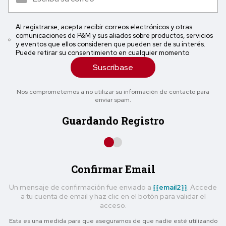
Al registrarse, acepta recibir correos electrónicos y otras
comunicaciones de P&M y sus aliados sobre productos, servicios
y eventos que ellos consideren que pueden ser de su interés.
Puede retirar su consentimiento en cualquier momento
Suscríbase
Nos comprometemos a no utilizar su información de contacto para
enviar spam.
Guardando Registro
Confirmar Email
Un mensaje de confirmación fue enviado a
{{email2}}
. Accede
a tu cuenta de email y haz clic en el botón para validar el
acceso.
Esta es una medida para que asegurarnos de que nadie esté utilizando