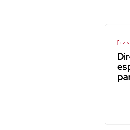
EVEN
Di
es
pa