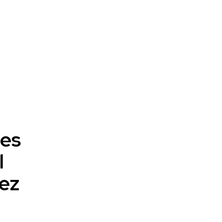
 es
l
ez