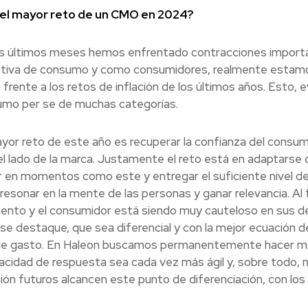
 el mayor reto de un CMO en 2024?
s últimos meses hemos enfrentado contracciones importa
ctiva de consumo y como consumidores, realmente estam
o frente a los retos de inflación de los últimos años. Esto
nsumo per se de muchas categorías.
yor reto de este año es recuperar la confianza del consumi
l lado de la marca. Justamente el reto está en adaptarse 
 en momentos como este y entregar el suficiente nivel de 
esonar en la mente de las personas y ganar relevancia. Al f
nto y el consumidor está siendo muy cauteloso en sus de
e destaque, que sea diferencial y con la mejor ecuación de 
 de gasto. En Haleon buscamos permanentemente hacer má
acidad de respuesta sea cada vez más ágil y, sobre todo,
ión futuros alcancen este punto de diferenciación, con l