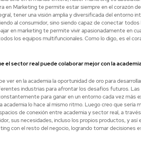
era en Marketing te permite estar siempre en el corazón d
gral, tener una visión amplia y diversificada del entorno i
endo al consumidor, sino siendo capaz de conectar todos l
ajar en marketing te permite vivir apasionadamente en cual
dos los equipos multifuncionales. Como lo digo, es el cora
 el sector real puede colaborar mejor con la academi
be ver en la academia la oportunidad de oro para desarroll
iferentes industrias para afrontar los desafíos futuros. L
 constantemente para ganar en un entorno cada vez más ex
a academia lo hace al mismo ritmo. Luego creo que sería 
spacios de conexión entre academia y sector real, a través
or, sus necesidades, incluso los propios productos, y así
ting con el resto del negocio, logrando tomar decisiones 