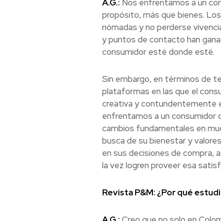
A.G.:
Nos enfrentamos a un cons
propósito, más que bienes. Los 
nómadas y no perderse vivencias
y puntos de contacto han ganad
consumidor esté donde esté.
Sin embargo, en términos de te
plataformas en las que el consu
creativa y contundentemente es 
enfrentamos a un consumidor q
cambios fundamentales en much
busca de su bienestar y valore
en sus decisiones de compra, a
la vez logren proveer esa satisf
Revista P&M: ¿Por qué estud
A.G.:
Creo que no solo en Colom