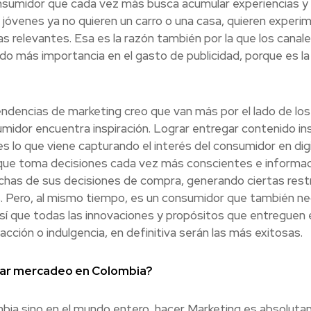
umidor que cada vez más busca acumular experiencias y 
jóvenes ya no quieren un carro o una casa, quieren experi
 relevantes. Esa es la razón también por la que los canale
o más importancia en el gasto de publicidad, porque es la
ndencias de marketing creo que van más por el lado de lo
midor encuentra inspiración. Lograr entregar contenido ins
lo que viene capturando el interés del consumidor en digit
ue toma decisiones cada vez más conscientes e informadas
as de sus decisiones de compra, generando ciertas restri
s. Pero, al mismo tiempo, es un consumidor que también ne
sí que todas las innovaciones y propósitos que entreguen e
acción o indulgencia, en definitiva serán las más exitosas.
iar mercadeo en Colombia?
bia sino en el mundo entero, hacer Marketing es absoluta