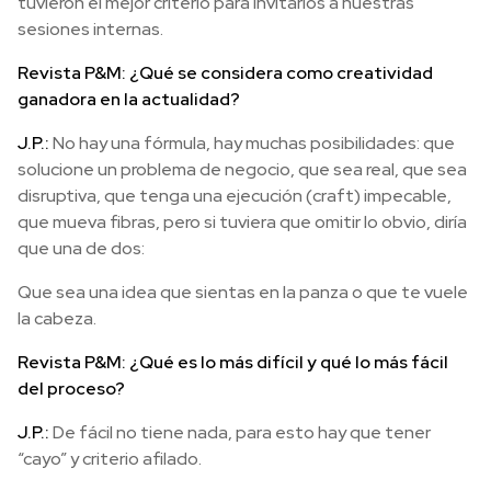
tuvieron el mejor criterio para invitarlos a nuestras
sesiones internas.
Revista P&M: ¿Qué se considera como creatividad
ganadora en la actualidad?
J.P.:
No hay una fórmula, hay muchas posibilidades: que
solucione un problema de negocio, que sea real, que sea
disruptiva, que tenga una ejecución (craft) impecable,
que mueva fibras, pero si tuviera que omitir lo obvio, diría
que una de dos:
Que sea una idea que sientas en la panza o que te vuele
la cabeza.
Revista P&M: ¿Qué es lo más difícil y qué lo más fácil
del proceso?
J.P.:
De fácil no tiene nada, para esto hay que tener
“cayo” y criterio afilado.