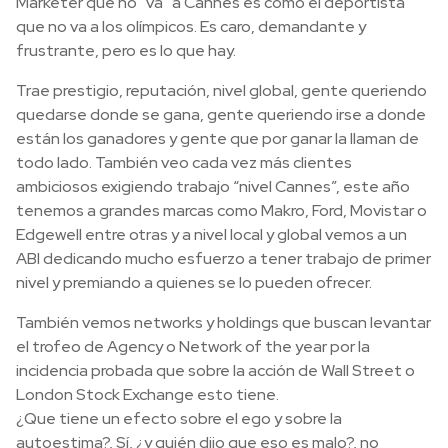
Marketer que no “va” a Cannes es como el deportista
que no va a los olímpicos. Es caro, demandante y
frustrante, pero es lo que hay.
Trae prestigio, reputación, nivel global, gente queriendo
quedarse donde se gana, gente queriendo irse a donde
están los ganadores y gente que por ganar la llaman de
todo lado. También veo cada vez más clientes
ambiciosos exigiendo trabajo “nivel Cannes”, este año
tenemos a grandes marcas como Makro, Ford, Movistar o
Edgewell entre otras y a nivel local y global vemos a un
ABI dedicando mucho esfuerzo a tener trabajo de primer
nivel y premiando a quienes se lo pueden ofrecer.
También vemos networks y holdings que buscan levantar
el trofeo de Agency o Network of the year por la
incidencia probada que sobre la acción de Wall Street o
London Stock Exchange esto tiene.
¿Que tiene un efecto sobre el ego y sobre la
autoestima?, Sí, ¿y quién dijo que eso es malo?, no