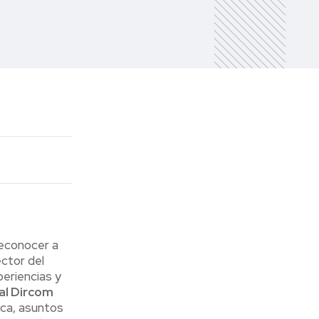
reconocer a
ector del
periencias y
al Dircom
ica, asuntos