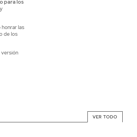
o para los
 y
 honrar las
o de los
 versión
VER TODO