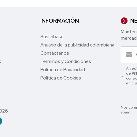
INFORMACIÓN
NE
Mantent
Suscríbase
mercade
Anuario de la publicidad colombiana
Contáctenos
s
Términos y Condiciones
Al reg
Política de Privacidad
de P&M
Política de Cookies
consid
en cu
Nos comp
2026
spam.